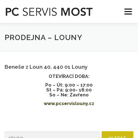
Přeskočit
na
Menu
obsah
SLUŽBY
O NÁS
GALERIE
KONTAKT
PRODEJNA – LOUNY
Beneše z Loun 40, 440 01 Louny
OTEVÍRACÍ DOBA:
Po – Út: 9:00 – 17:00
St – Pá: 9:00- 18:00
So – Ne: Zavřeno
www.pcservislouny.cz
Vyhledávání